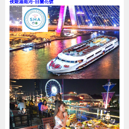
夜遊湄南河~白蘭花號