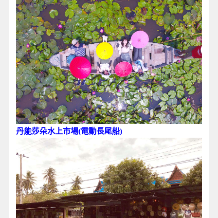
丹能莎朵水上市場(電動長尾船)