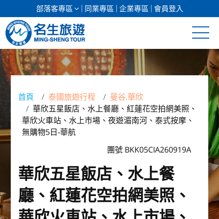
部落客專區
同業專區
企業專區
會員登入
清倉促銷
日本專館
首頁
泰國旅遊行程
曼谷.華欣
華欣五星飯店、水上餐廳、紅蓮花空拍網美照、
郵輪假期
華欣火車站、水上市場、夜遊湄南河、泰式按摩、
無購物5日-華航
海島假期
團號 BKK05CIA260919A
韓國
華欣五星飯店、水上餐
東南亞
廳、紅蓮花空拍網美照、
美加紐澳
華欣火車站、水上市場、