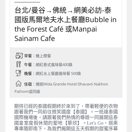
台北/曼谷→佛統→網美必訪-泰
國版馬爾地夫水上餐廳Bubble in
the Forest Café 或Manpai
Sainam Cafe
早餐
：機上簡餐
午餐
：網紅泰式風味餐400銖
晚餐
：網紅水上餐廳風味餐 500銖
住宿
：佛統Mida Grande Hotel Dhavavti Nakhon
Pathom或同級
期待已經的泰國假期終於來到了，帶著輕便的衣物
跟著我們一同前往微笑國度【泰國】。一抵達泰國
國際機場後，請跟著我們熱情的導遊一同展開這泰
國皇室度假休閒的聖地【華欣】。Let’s Go，搭乘
專車隨即南下，為我們揭開這五天假期的甜蜜序幕