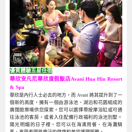
優質體驗五星住宿
華欣安凡尼華欣度假飯店Avani Hua Hin Resort
& Spa
華欣是內行人士必去的地方，而 Avani 將其提升到了一
個新的高度，擁有一個由游泳池、湖泊和花園組成的
廣闊遊樂場供您探索。您可以選擇帶按摩浴缸或可通
往泳池的客房，或者入住配備行政福利的泳池別墅。
陽光明媚的日子裡，您可以在海濱用餐、在海灘騎
馬、享受泰國最廣泛的健康和美容護理服務。