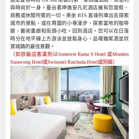
與時尚於一身。曼谷素坤逸安凡尼酒店擁有您度假、
商務或休閒所需的一切。乘坐 BTS
直達列車出去探索
城市的景點，或在周圍的小巷漫步，探索當地的咖啡
館、藝術畫廊和街頭小吃。回到酒店，您可以在日落
時分在地平線上方游泳並放鬆身心，品嚐雞尾酒並欣
賞城鎮的最佳景觀。
（如欲飯店客滿則以Somerest Rama 9
Hotel
或Montien
Surawong Hotel或Swissotel Ratchada Hotel
或同級
）