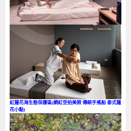
紅蓮花海生態保護區(網紅空拍美照 傳統手搖船 泰式蓮
花小點)