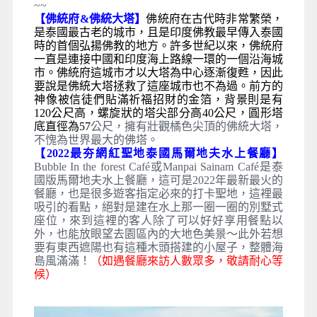
~~
【佛統府&佛統大塔】
佛統府在古代時非常繁榮，
是
泰國
最古老的城市，且是印度
佛教
最早傳入
泰國
時的首個弘揚佛教的地方。許多世紀以來，佛統府
一直是連接中國和印度海上路線一環的一個沿海城
市。佛統府這城市才以大塔為中心逐漸復甦，因此
要說是佛統大塔拯救了這座城市也不為過。前方的
神像被信徒們貼滿祈福招財的金箔，背景則是有
120公尺高，螺旋狀的塔尖部分高40公尺，圓形塔
底直徑為57
公尺，擁有壯觀橘色尖頂的佛統大塔，
不愧為世界最大的佛塔。
【2022最夯網紅聖地泰國馬爾地夫水上餐廳】
Bubble In the forest Café或Manpai Sainam Café是泰
國版馬爾地夫水上餐廳，這可是2022年最新最火的
餐廳，也是很多遊客指定必來的打卡聖地，這裡最
吸引的看點，絕對是建在水上那一圈一圈的別墅式
座位，來到這裡的客人除了可以好好享用餐點以
外，也能放眼望去園區內的大地色美景～此外若想
要有東西遮陽也有這種木頭搭建的小屋子，整體海
島風滿滿！
（如遇餐廳來訪人數眾多，敬請耐心等
候）