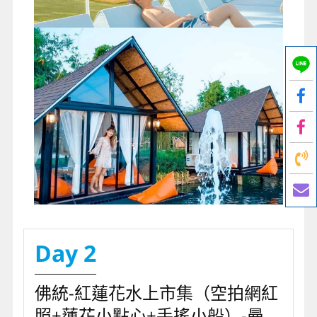
Day 2
佛統-紅蓮花水上市集（空拍網紅
照+蓮花小點心+手搖小船）-曼