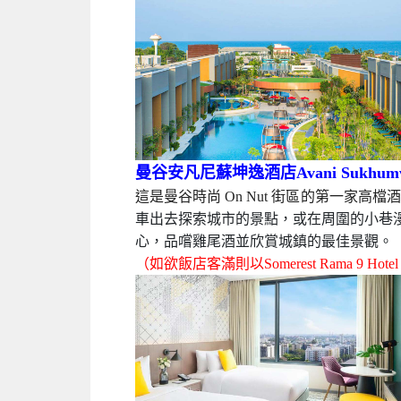
新火車夜市Jodd Fairs美食大三通
優質體驗五星住宿
華欣安凡尼華欣度假飯店Avani Hua Hin 
華欣是內行人士必去的地方，而 Avan
浴缸或可通往泳池的客房，或者入住配備
護理服務。
（如欲飯店客滿時則改以安娜塔菈渡假飯店Anantara Hu