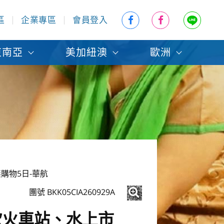
區
企業專區
會員登入
東南亞
美加紐澳
歐洲
購物5日-華航
團號 BKK05CIA260929A
欣火車站、水上市