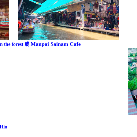
Manpai Sainam Cafe
e forest 或
Hin