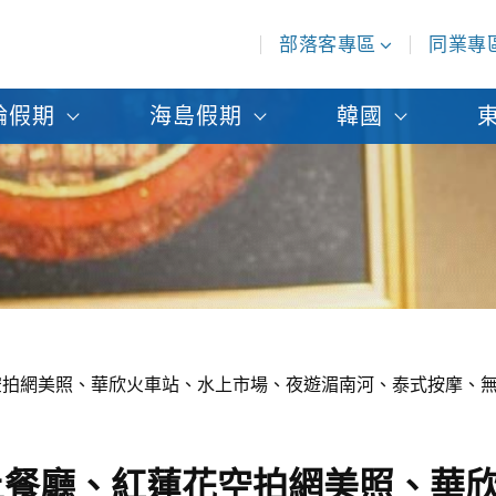
部落客專區
同業專
輪假期
海島假期
韓國
拍網美照、華欣火車站、水上市場、夜遊湄南河、泰式按摩、無
上餐廳、紅蓮花空拍網美照、華