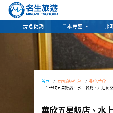
清倉促銷
日本專館
郵
首頁
泰國旅遊行程
曼谷.華欣
華欣五星飯店、水上餐廳、紅蓮花空
華欣五星飯店、水