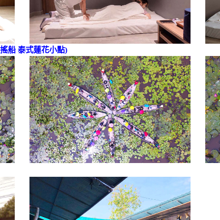
搖船 泰式蓮花小點)