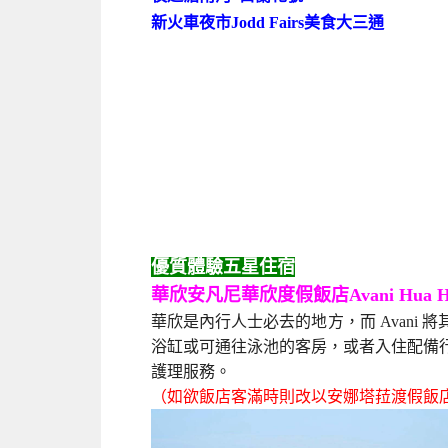
夜遊湄南河~白蘭花號