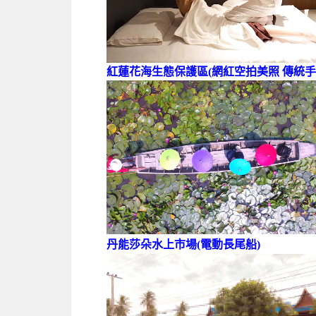
紅蓮花海生態保護區(網紅空拍美照 傳統手
丹能莎朵水上市場(電動長尾船)