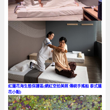
紅蓮花海生態保護區(網紅空拍美照 傳統手搖船 泰式蓮
花小點)