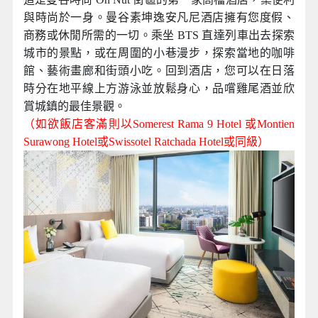
與時尚於一身。曼谷素坤逸安凡尼酒店擁有您度假、
商務或休閒所需的一切。乘坐 BTS
直達列車出去探索
城市的景點，或在周圍的小巷漫步，探索當地的咖啡
館、藝術畫廊和街頭小吃。回到酒店，您可以在日落
時分在地平線上方游泳並放鬆身心，品嚐雞尾酒並欣
賞城鎮的最佳景觀。
（如欲飯店客滿則以Somerest Rama 9
Hotel
或Montien
Surawong Hotel或Swissotel Ratchada Hotel
或同級
）