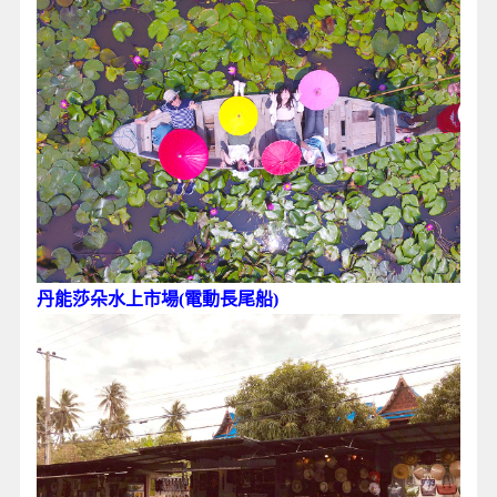
丹能莎朵水上市場(電動長尾船)