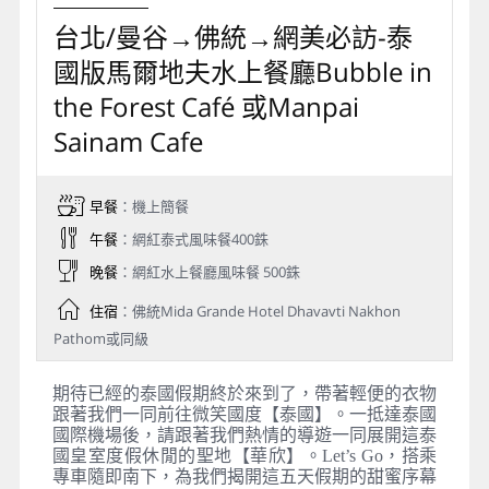
台北/曼谷→佛統→網美必訪-泰
國版馬爾地夫水上餐廳Bubble in
the Forest Café 或Manpai
Sainam Cafe
早餐
：機上簡餐
午餐
：網紅泰式風味餐400銖
晚餐
：網紅水上餐廳風味餐 500銖
住宿
：佛統Mida Grande Hotel Dhavavti Nakhon
Pathom或同級
期待已經的泰國假期終於來到了，帶著輕便的衣物
跟著我們一同前往微笑國度【泰國】。一抵達泰國
國際機場後，請跟著我們熱情的導遊一同展開這泰
國皇室度假休閒的聖地【華欣】。Let’s Go，搭乘
專車隨即南下，為我們揭開這五天假期的甜蜜序幕