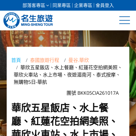
部落客專區
同業專區
企業專區
會員登入
清倉促銷
日本專館
首頁
泰國旅遊行程
曼谷.華欣
華欣五星飯店、水上餐廳、紅蓮花空拍網美照、
郵輪假期
華欣火車站、水上市場、夜遊湄南河、泰式按摩、
無購物5日-華航
海島假期
團號 BKK05CIA261017A
韓國
華欣五星飯店、水上餐
東南亞
廳、紅蓮花空拍網美照、
美加紐澳
華欣火車站、水上市場、