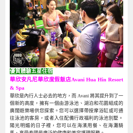
優質體驗五星住宿
華欣安凡尼華欣度假飯店Avani Hua Hin Resort
& Spa
華欣是內行人士必去的地方，而 Avani 將其提升到了一
個新的高度，擁有一個由游泳池、湖泊和花園組成的
廣闊遊樂場供您探索。您可以選擇帶按摩浴缸或可通
往泳池的客房，或者入住配備行政福利的泳池別墅。
陽光明媚的日子裡，您可以在海濱用餐、在海灘騎
馬、享受泰國最廣泛的健康和美容護理服務。