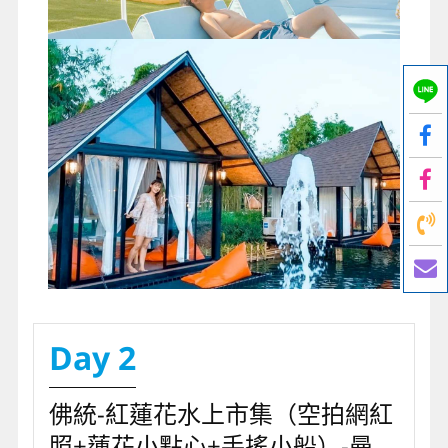
Day 2
佛統-紅蓮花水上市集（空拍網紅
照+蓮花小點心+手搖小船）-曼