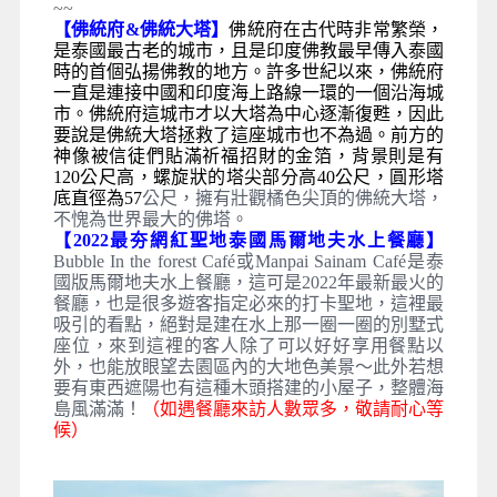
~~
【佛統府&佛統大塔】
佛統府在古代時非常繁榮，
是
泰國
最古老的城市，且是印度
佛教
最早傳入
泰國
時的首個弘揚佛教的地方。許多世紀以來，佛統府
一直是連接中國和印度海上路線一環的一個沿海城
市。佛統府這城市才以大塔為中心逐漸復甦，因此
要說是佛統大塔拯救了這座城市也不為過。前方的
神像被信徒們貼滿祈福招財的金箔，背景則是有
120公尺高，螺旋狀的塔尖部分高40公尺，圓形塔
底直徑為57
公尺，擁有壯觀橘色尖頂的佛統大塔，
不愧為世界最大的佛塔。
【2022最夯網紅聖地泰國馬爾地夫水上餐廳】
Bubble In the forest Café或Manpai Sainam Café是泰
國版馬爾地夫水上餐廳，這可是2022年最新最火的
餐廳，也是很多遊客指定必來的打卡聖地，這裡最
吸引的看點，絕對是建在水上那一圈一圈的別墅式
座位，來到這裡的客人除了可以好好享用餐點以
外，也能放眼望去園區內的大地色美景～此外若想
要有東西遮陽也有這種木頭搭建的小屋子，整體海
島風滿滿！
（如遇餐廳來訪人數眾多，敬請耐心等
候）