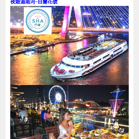
夜遊湄南河~白蘭花號