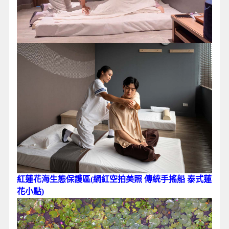
紅蓮花海生態保護區(網紅空拍美照 傳統手搖船 泰式蓮
花小點)