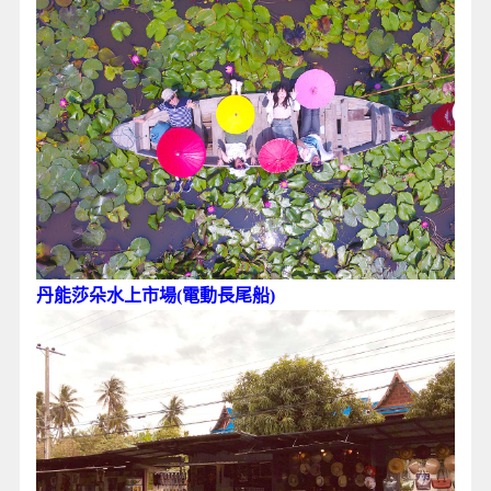
丹能莎朵水上市場(電動長尾船)