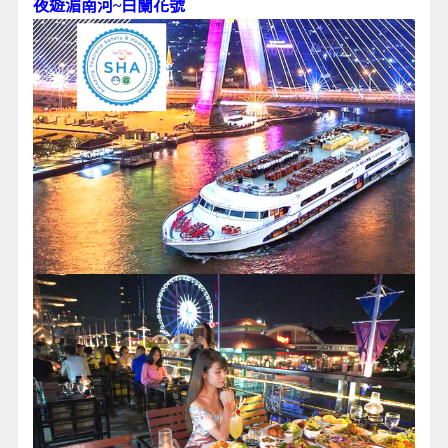
夜遊湄南河~白蘭花號