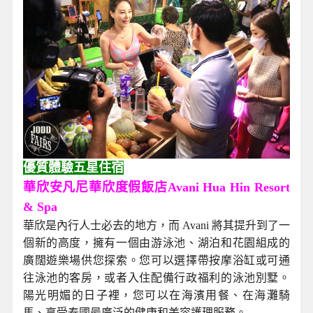
優質體驗五星住宿
華欣安凡尼華欣度假飯店Avani Hua Hin Resort
& Spa
華欣是內行人士必去的地方，而 Avani 將其提升到了一
個新的高度，擁有一個由游泳池、湖泊和花園組成的
廣闊遊樂場供您探索。您可以選擇帶按摩浴缸或可通
往泳池的客房，或者入住配備行政福利的泳池別墅。
陽光明媚的日子裡，您可以在海濱用餐、在海灘騎
馬、享受泰國最廣泛的健康和美容護理服務。