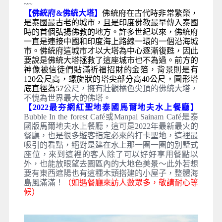
~~
【佛統府&佛統大塔】
佛統府在古代時非常繁榮，
是
泰國
最古老的城市，且是印度
佛教
最早傳入
泰國
時的首個弘揚佛教的地方。許多世紀以來，佛統府
一直是連接中國和印度海上路線一環的一個沿海城
市。佛統府這城市才以大塔為中心逐漸復甦，因此
要說是佛統大塔拯救了這座城市也不為過。前方的
神像被信徒們貼滿祈福招財的金箔，背景則是有
120公尺高，螺旋狀的塔尖部分高40公尺，圓形塔
底直徑為57
公尺，擁有壯觀橘色尖頂的佛統大塔，
不愧為世界最大的佛塔。
【2022最夯網紅聖地泰國馬爾地夫水上餐廳】
Bubble In the forest Café或Manpai Sainam Café是泰
國版馬爾地夫水上餐廳，這可是2022年最新最火的
餐廳，也是很多遊客指定必來的打卡聖地，這裡最
吸引的看點，絕對是建在水上那一圈一圈的別墅式
座位，來到這裡的客人除了可以好好享用餐點以
外，也能放眼望去園區內的大地色美景～此外若想
要有東西遮陽也有這種木頭搭建的小屋子，整體海
島風滿滿！
（如遇餐廳來訪人數眾多，敬請耐心等
候）