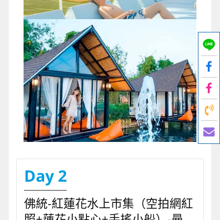
Day 2
佛統-紅蓮花水上市集（空拍網紅
照+蓮花小點心+手搖小船）-曼