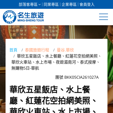
部落客專區
同業專區
企業專區
會員登入
清倉促銷
日本專館
首頁
泰國旅遊行程
曼谷.華欣
華欣五星飯店、水上餐廳、紅蓮花空拍網美照、
郵輪假期
華欣火車站、水上市場、夜遊湄南河、泰式按摩、
無購物5日-華航
海島假期
團號 BKK05CIA261027A
韓國
華欣五星飯店、水上餐
東南亞
廳、紅蓮花空拍網美照、
美加紐澳
華欣火車站、水上市場、