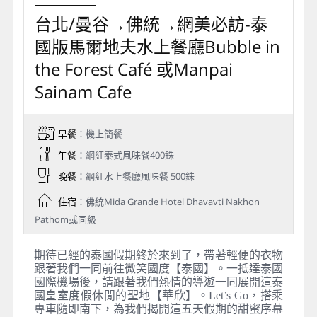
台北/曼谷→佛統→網美必訪-泰
國版馬爾地夫水上餐廳Bubble in
the Forest Café 或Manpai
Sainam Cafe
早餐
：機上簡餐
午餐
：網紅泰式風味餐400銖
晚餐
：網紅水上餐廳風味餐 500銖
住宿
：佛統Mida Grande Hotel Dhavavti Nakhon
Pathom或同級
期待已經的泰國假期終於來到了，帶著輕便的衣物
跟著我們一同前往微笑國度【泰國】。一抵達泰國
國際機場後，請跟著我們熱情的導遊一同展開這泰
國皇室度假休閒的聖地【華欣】。Let’s Go，搭乘
專車隨即南下，為我們揭開這五天假期的甜蜜序幕