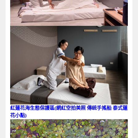
紅蓮花海生態保護區(網紅空拍美照 傳統手搖船 泰式蓮
花小點)