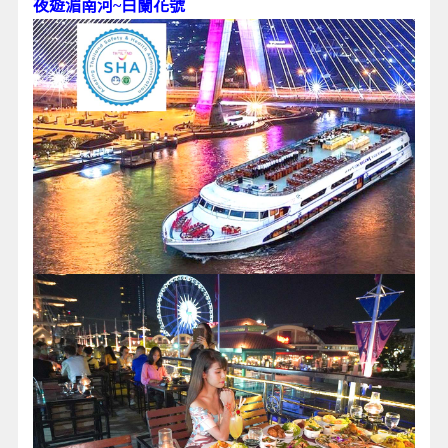
夜遊湄南河~白蘭花號