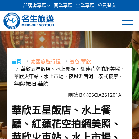
部落客專區
同業專區
企業專區
會員登入
清倉促銷
日本專館
首頁
泰國旅遊行程
曼谷.華欣
華欣五星飯店、水上餐廳、紅蓮花空拍網美照、
郵輪假期
華欣火車站、水上市場、夜遊湄南河、泰式按摩、
無購物5日-華航
海島假期
團號 BKK05CIA261201A
韓國
華欣五星飯店、水上餐
東南亞
廳、紅蓮花空拍網美照、
美加紐澳
華欣火車站、水上市場、