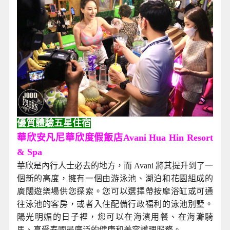
優質體驗五星住宿
華欣安凡尼華欣度假飯店Avani Hua Hin Resort
& Spa
華欣是內行人士必去的地方，而 Avani 將其提升到了一
個新的高度，擁有一個由游泳池、湖泊和花園組成的
廣闊遊樂場供您探索。您可以選擇帶按摩浴缸或可通
往泳池的客房，或者入住配備行政福利的泳池別墅。
陽光明媚的日子裡，您可以在海濱用餐、在海灘騎
馬、享受泰國最廣泛的健康和美容護理服務。