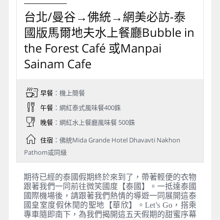
台北/曼谷→佛統→網美必訪-泰
國版馬爾地夫水上餐廳Bubble in
the Forest Café 或Manpai
Sainam Cafe
早餐
：機上簡餐
午餐
：網紅泰式風味餐400銖
晚餐
：網紅水上餐廳風味餐 500銖
住宿
：佛統Mida Grande Hotel Dhavavti Nakhon
Pathom或同級
期待已經的泰國假期終於來到了，帶著輕便的衣物
跟著我們一同前往微笑國度【泰國】。一抵達泰國
國際機場後，請跟著我們熱情的導遊一同展開這泰
國皇室度假休閒的聖地【華欣】。Let’s Go，搭乘
專車隨即南下，為我們揭開這五天假期的甜蜜序幕