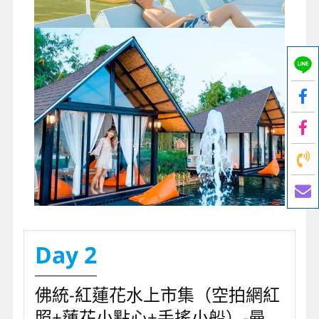
Day 2
佛統-紅蓮花水上市集（空拍網紅
照+蓮花小點心+手搖小船）-曼