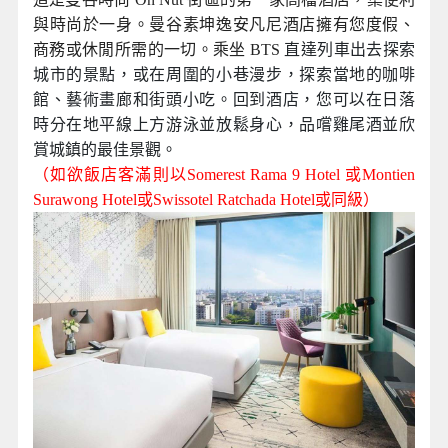
與時尚於一身。曼谷素坤逸安凡尼酒店擁有您度假、
商務或休閒所需的一切。乘坐 BTS
直達列車出去探索
城市的景點，或在周圍的小巷漫步，探索當地的咖啡
館、藝術畫廊和街頭小吃。回到酒店，您可以在日落
時分在地平線上方游泳並放鬆身心，品嚐雞尾酒並欣
賞城鎮的最佳景觀。
（如欲飯店客滿則以Somerest Rama 9
Hotel
或Montien
Surawong Hotel或Swissotel Ratchada Hotel
或同級
）