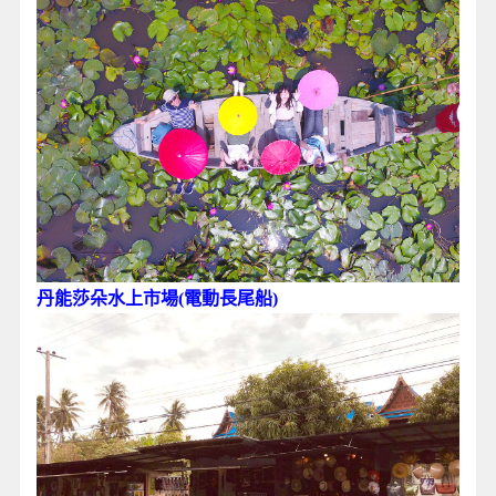
丹能莎朵水上市場(電動長尾船)