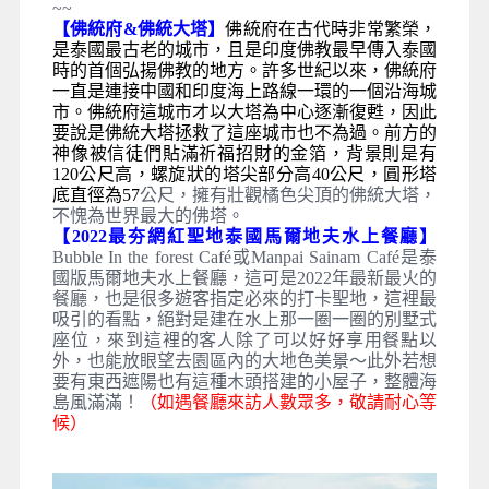
~~
【佛統府&佛統大塔】
佛統府在古代時非常繁榮，
是
泰國
最古老的城市，且是印度
佛教
最早傳入
泰國
時的首個弘揚佛教的地方。許多世紀以來，佛統府
一直是連接中國和印度海上路線一環的一個沿海城
市。佛統府這城市才以大塔為中心逐漸復甦，因此
要說是佛統大塔拯救了這座城市也不為過。前方的
神像被信徒們貼滿祈福招財的金箔，背景則是有
120公尺高，螺旋狀的塔尖部分高40公尺，圓形塔
底直徑為57
公尺，擁有壯觀橘色尖頂的佛統大塔，
不愧為世界最大的佛塔。
【2022最夯網紅聖地泰國馬爾地夫水上餐廳】
Bubble In the forest Café或Manpai Sainam Café是泰
國版馬爾地夫水上餐廳，這可是2022年最新最火的
餐廳，也是很多遊客指定必來的打卡聖地，這裡最
吸引的看點，絕對是建在水上那一圈一圈的別墅式
座位，來到這裡的客人除了可以好好享用餐點以
外，也能放眼望去園區內的大地色美景～此外若想
要有東西遮陽也有這種木頭搭建的小屋子，整體海
島風滿滿！
（如遇餐廳來訪人數眾多，敬請耐心等
候）